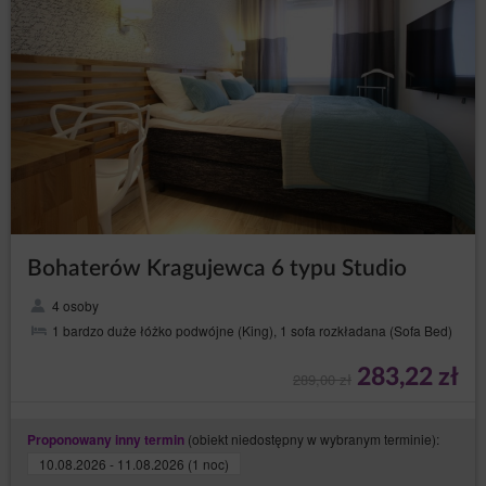
Pliki cookies zamieszczane w urządzeniu końcowym
Gościa/Użytkownika Serwisu i wykorzystywane mogą
być również przez współpracujących ze Serwisem
reklamodawców oraz partnerów Serwisu.
Pliki cookies mogą być wykorzystane przez sieci
reklamowe, w szczególności sieć Google, do
wyświetlenia reklam dopasowanych do sposobu, w
jaki Gość/Użytkownik korzysta ze Serwisu. W tym celu
mogą zachować informację o ścieżce nawigacji
Gościa/Użytkownika lub czasie pozostawania na danej
stronie.
Zalecamy przeczytanie Gościowi/Użytkownikowi
polityki ochrony prywatności tych firm, aby poznać
zasady korzystania z plików cookies wykorzystywane
Bohaterów Kragujewca 6 typu Studio
w statystykach: Polityka ochrony prywatności Google
Analytics.
4 osoby
1 bardzo duże łóżko podwójne (King), 1 sofa rozkładana (Sofa Bed)
Pliki cookie mogą być wykorzystane przez sieci
reklamowe, w szczególności sieć Google, do
wyświetlenia reklam dopasowanych do sposobu, w
283,22 zł
289,00 zł
jaki Gość/ Użytkownik korzysta z Serwisu. W tym celu
mogą zachować informację o ścieżce nawigacji
użytkownika lub czasie pozostawania na danej stronie.
(obiekt niedostępny w wybranym terminie):
Proponowany inny termin
W zakresie informacji o preferencjach Gościach/
10.08.2026 - 11.08.2026 (1 noc)
Użytkownika gromadzonych przez sieć reklamową