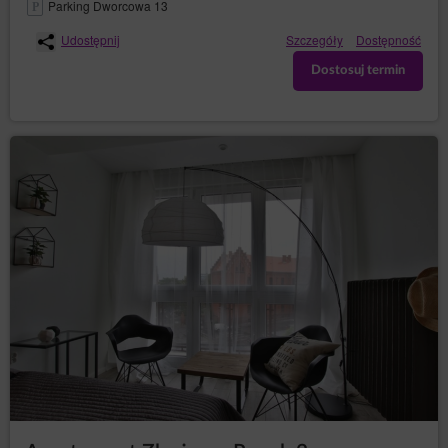
Parking Dworcowa 13
Rozwiązanie umowy następuje z zachowaniem
siedmiodniowego okresu wypowiedzenia.
Udostępnij
Szczegóły
Dostępność
Usługodawca może zastrzec, że ponowna rejestracja
Konta będzie wymagać zezwolenia Usługodawcy.
Dostosuj termin
Zamknij