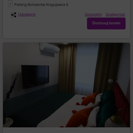
Parking Bohaterów Kragujewca 6
Android
Safari (iOS)
Udostępnij
Szczegóły
Dostępność
Windows Phone
Dostosuj termin
Podstawą prawną przetwarzania danych osobowych
pochodzących z plików cookies są prawnie
uzasadnione interesy Administratora danych,
polegające na zapewnianiu wysokiej jakości usług,
zapewnianiu bezpieczeństwa usług.
W ramach Serwisu stosowane są dwa zasadnicze
rodzaje plików cookies: „sesyjne” (session cookies)
oraz „stałe” (persistent cookies). Cookies „sesyjne” są
plikami tymczasowymi, które przechowywane są w
urządzeniu końcowym Użytkownika Serwisu do czasu
wylogowania, opuszczenia Serwisu lub wyłączenia
oprogramowania (przeglądarki internetowej). „Stałe”
pliki cookies przechowywane są w urządzeniu
końcowym Gościa/Użytkownika Serwisu przez czas
określony w parametrach plików cookies lub do czasu
ich usunięcia przez Gościa/Użytkownika.
Pliki cookies wykorzystywane są w następujących
celach:
tworzenia statystyk, które pomagają zrozumieć, w