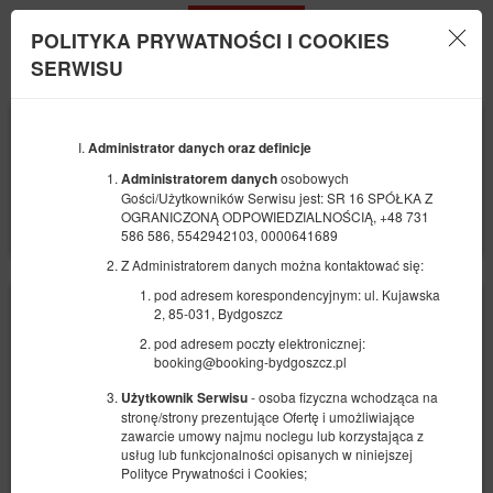
POLITYKA PRYWATNOŚCI I COOKIES
Menu
SERWISU
POCZĄTEK
KONIEC
08
09
SIERPNIA
Administrator danych oraz definicje
SIERPNIA
2026
2026
osobowych
Administratorem danych
Gości/Użytkowników Serwisu jest: SR 16 SPÓŁKA Z
LICZBA OSÓB
OGRANICZONĄ ODPOWIEDZIALNOŚCIĄ, +48 731
2
FILTRY
586 586, 5542942103, 0000641689
Z Administratorem danych można kontaktować się:
pod adresem korespondencyjnym: ul. Kujawska
2, 85-031, Bydgoszcz
pod adresem poczty elektronicznej:
booking@booking-bydgoszcz.pl
- osoba fizyczna wchodząca na
Użytkownik Serwisu
stronę/strony prezentujące Ofertę i umożliwiające
zawarcie umowy najmu noclegu lub korzystająca z
usług lub funkcjonalności opisanych w niniejszej
Polityce Prywatności i Cookies;