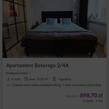
w każdym momencie i bez
do cofnięcia zgody
podawania przyczyny, lecz przetwarzanie danych
osobowych dokonane przed cofnięciem zgody
nadal pozostanie zgodne z prawem. Cofnięcie
zgody spowoduje zaprzestanie przetwarzania
przez Administratora danych osobowych w celu,
w którym zgoda ta została wyrażona.
Aby skorzystać z wyżej wymienionych praw, osoba,
której dane dotyczą, powinna skontaktować się,
wykorzystując podane dane kontaktowe, z
Administratorem danych i poinformować go, z którego
prawa i w jakim zakresie chce skorzystać.
Prezes Urzędu Ochrony Danych Osobowych
Apartament Batorego 2/4A
Osoba, której dane dotyczą, ma prawo wnieść skargę do
organu nadzoru, którym w Polsce jest Prezes Urzędu
Dostępna liczba: 1
Ochrony Danych Osobowych z siedzibą w Warszawie, ul.
Stawki 2, z którym można kontaktować się w następujący
2
6 osób
pow. 70,00 m
1 sypialnia
sposób:
2 bardzo duże łóżka podwójne (King), 1 sofa rozkładana (Sofa Bed)
listownie: ul. Stawki 2, 00-193 Warszawa;
898,70 zł
przez elektroniczną skrzynkę podawczą dostępną na
946,00 zł
stronie: https://www.uodo.gov.pl/pl/p/kontakt ;
2 osoby / 1 noc
infolinia: 606-950-0000.