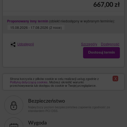
667,00 zł
(obiekt niedostępny w wybranym terminie):
Proponowany inny termin
15.08.2026 - 17.08.2026 (2 noce)
Udostępnij
Szczegóły
Dostępność
Dostosuj termin
X
Strona korzysta z plików cookie w celu realizacji usług zgodnie z
Polityką dotyczącą cookies
. Możesz określić warunki
przechowywania lub dostępu do cookie w Twojej przeglądarce.
Bezpieczeństwo
Najwyższy poziom bezpieczeństwa zapewnia zgodność ze
standardem PCI DSS.
Wygoda