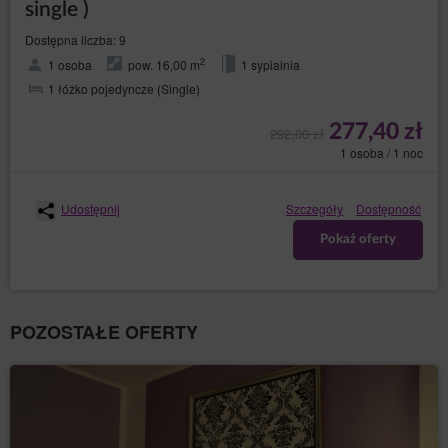
single )
poprzez gromadzenie logów serwera www przez
operatora hostingowego Sklepu internetowego
Dostępna liczba: 9
(konieczne do poprawnego działania serwisu).
2
1 osoba
pow. 16,00 m
1 sypialnia
Pliki cookies stanowią dane informatyczne, w
1 łóżko pojedyncze (Single)
szczególności pliki tekstowe, które są przechowywane
w urządzeniu końcowym Gościa/Użytkownika Serwisu
277,40 zł
i przeznaczone są do korzystania ze strony Serwisu.
292,00 zł
Cookies zazwyczaj zawierają nazwę strony
1 osoba / 1 noc
internetowej, z której pochodzą, czas przechowywania
ich na urządzeniu końcowym oraz unikalny numer.
Serwis korzysta z plików cookies wyłącznie po
Udostępnij
Szczegóły
Dostępność
wyrażeniu przez Gościa/Użytkownika Serwisu
Pokaż oferty
uprzedniej zgody w tym zakresie. Wyrażenie zgody na
korzystanie przez Serwis ze wszystkich plików cookies
następuje poprzez kliknięcie przycisku: „Zgadzam się,
chcę przejść do strony” podczas wyświetlania się
komunikatu o korzystaniu z plików cookies przez
Serwis albo poprzez zamknięcie tego komunikatu.
POZOSTAŁE OFERTY
Zgoda, o której mowa w poprzednim punkcie, może
obejmować wyłącznie wybrane pliki cookies. W takim
przypadku Gość/Użytkownik Serwisu powinien
skorzystać z opcji: „Ustawienia plików cookies”,
dostępnej w komunikacie o korzystaniu z plików
cookies przez Sklep internetowy. Jednocześnie