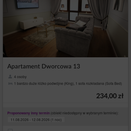
formularzu rejestracyjnym, że Gość/Użytkownik
zapoznał się z Regulaminem i w pełni akceptuje
wszystkie jego postanowienia.
W chwili nadania dostępu do Konta pomiędzy
Usługodawcą, a Gościem/Użytkownikiem zostaje
zawarta na czas nieokreślony umowa o świadczenie
usług drogą elektroniczną dotycząca Konta.
Rejestracja Konta na jednej ze stron Serwisu oznacza
równocześnie rejestrację umożliwiającą dostęp do
pozostałych stron, pod którymi dostępny jest Serwis.
Gość/Użytkownik może wypowiedzieć umowę o
Apartament Dworcowa 13
świadczenie usługi drogą elektroniczną w każdym
czasie ze skutkiem natychmiastowym, informując o tym
4 osoby
Usługodawcę za pomocą wiadomości e-mail lub
pisemnie na adres Administratora danych, podany w
1 bardzo duże łóżko podwójne (King), 1 sofa rozkładana (Sofa Bed)
dziale I punkcie 2 niniejszej Polityki Prywatności i
Cookies.
234,00 zł
Usługodawca ma prawo rozwiązać umowę o
świadczenie usług dotyczącą Konta w przypadku
zaprzestania świadczenia lub przeniesienia usługi
(obiekt niedostępny w wybranym terminie):
Proponowany inny termin
Serwisu na osobę trzecią, naruszenia przez
11.08.2026 - 12.08.2026 (1 noc)
Gościa/Użytkownika prawa lub postanowień
Regulaminu, a także w przypadku braku aktywności
Gościa/Użytkownika przez okres 6 miesięcy.