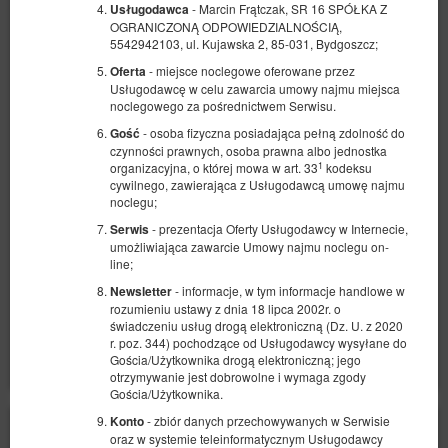
- Marcin Frątczak, SR 16 SPÓŁKA Z
Usługodawca
OGRANICZONĄ ODPOWIEDZIALNOŚCIĄ,
5542942103, ul. Kujawska 2, 85-031, Bydgoszcz;
- miejsce noclegowe oferowane przez
Oferta
Apartament Plac Weyssenhoffa 9/2
Usługodawcę w celu zawarcia umowy najmu miejsca
noclegowego za pośrednictwem Serwisu.
Dostępna liczba: 1
- osoba fizyczna posiadająca pełną zdolność do
Gość
2
2 osoby
pow. 35,00 m
1 sypialnia
czynności prawnych, osoba prawna albo jednostka
1
organizacyjna, o której mowa w art. 33
kodeksu
1 bardzo duże łóżko podwójne (King)
cywilnego, zawierająca z Usługodawcą umowę najmu
noclegu;
343,90 zł
362,00 zł
- prezentacja Oferty Usługodawcy w Internecie,
Serwis
2 osoby / 1 noc
umożliwiająca zawarcie Umowy najmu noclegu on-
line;
Parking Plac Weyssenhoffa 9
- informacje, w tym informacje handlowe w
Newsletter
rozumieniu ustawy z dnia 18 lipca 2002r. o
Udostępnij
Szczegóły
Dostępność
świadczeniu usług drogą elektroniczną (Dz. U. z 2020
r. poz. 344) pochodzące od Usługodawcy wysyłane do
Pokaż oferty
Gościa/Użytkownika drogą elektroniczną; jego
otrzymywanie jest dobrowolne i wymaga zgody
Gościa/Użytkownika.
- zbiór danych przechowywanych w Serwisie
Konto
oraz w systemie teleinformatycznym Usługodawcy