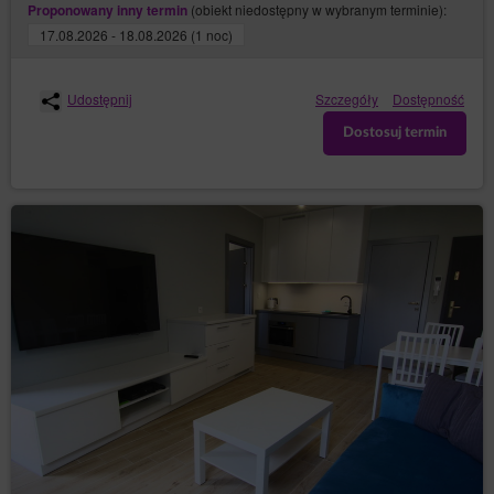
(obiekt niedostępny w wybranym terminie):
Proponowany inny termin
Rozwiązanie umowy następuje z zachowaniem
17.08.2026 - 18.08.2026 (1 noc)
siedmiodniowego okresu wypowiedzenia.
Usługodawca może zastrzec, że ponowna rejestracja
Konta będzie wymagać zezwolenia Usługodawcy.
Udostępnij
Szczegóły
Dostępność
Dostosuj termin
Zamknij