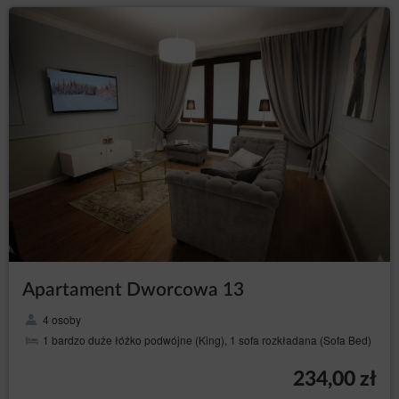
Pliki cookies zamieszczane w urządzeniu końcowym
Gościa/Użytkownika Serwisu i wykorzystywane mogą
być również przez współpracujących ze Serwisem
reklamodawców oraz partnerów Serwisu.
Pliki cookies mogą być wykorzystane przez sieci
reklamowe, w szczególności sieć Google, do
wyświetlenia reklam dopasowanych do sposobu, w
jaki Gość/Użytkownik korzysta ze Serwisu. W tym celu
mogą zachować informację o ścieżce nawigacji
Gościa/Użytkownika lub czasie pozostawania na danej
stronie.
Zalecamy przeczytanie Gościowi/Użytkownikowi
polityki ochrony prywatności tych firm, aby poznać
zasady korzystania z plików cookies wykorzystywane
w statystykach: Polityka ochrony prywatności Google
Analytics.
Pliki cookie mogą być wykorzystane przez sieci
reklamowe, w szczególności sieć Google, do
Apartament Dworcowa 13
wyświetlenia reklam dopasowanych do sposobu, w
jaki Gość/ Użytkownik korzysta z Serwisu. W tym celu
4 osoby
mogą zachować informację o ścieżce nawigacji
1 bardzo duże łóżko podwójne (King), 1 sofa rozkładana (Sofa Bed)
użytkownika lub czasie pozostawania na danej stronie.
W zakresie informacji o preferencjach Gościach/
234,00 zł
Użytkownika gromadzonych przez sieć reklamową