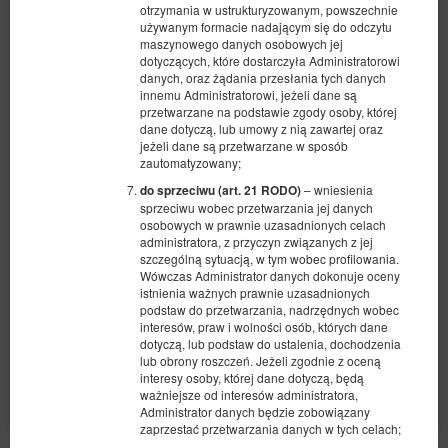
otrzymania w ustrukturyzowanym, powszechnie
używanym formacie nadającym się do odczytu
maszynowego danych osobowych jej
dotyczących, które dostarczyła Administratorowi
danych, oraz żądania przesłania tych danych
innemu Administratorowi, jeżeli dane są
przetwarzane na podstawie zgody osoby, której
Pokój hotelowy Garbary 3 ( pojedynczy -
dane dotyczą, lub umowy z nią zawartej oraz
jeżeli dane są przetwarzane w sposób
single )
zautomatyzowany;
Dostępna liczba: 9
– wniesienia
do sprzeciwu (art. 21 RODO)
2
1 osoba
pow. 16,00 m
1 sypialnia
sprzeciwu wobec przetwarzania jej danych
osobowych w prawnie uzasadnionych celach
1 łóżko pojedyncze (Single)
administratora, z przyczyn związanych z jej
szczególną sytuacją, w tym wobec profilowania.
221,35 zł
233,00 zł
Wówczas Administrator danych dokonuje oceny
istnienia ważnych prawnie uzasadnionych
1 osoba / 1 noc
podstaw do przetwarzania, nadrzędnych wobec
interesów, praw i wolności osób, których dane
dotyczą, lub podstaw do ustalenia, dochodzenia
Udostępnij
Szczegóły
Dostępność
lub obrony roszczeń. Jeżeli zgodnie z oceną
interesy osoby, której dane dotyczą, będą
Pokaż oferty
ważniejsze od interesów administratora,
Administrator danych będzie zobowiązany
zaprzestać przetwarzania danych w tych celach;