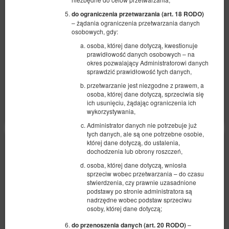
2
6 osób
pow. 70,00 m
1 sypialnia
do ograniczenia przetwarzania (art. 18 RODO)
2 bardzo duże łóżka podwójne (King), 1 sofa rozkładana (Sofa Bed)
– żądania ograniczenia przetwarzania danych
osobowych, gdy:
752,40 zł
792,00 zł
osoba, której dane dotyczą, kwestionuje
2 osoby / 1 noc
prawidłowość danych osobowych – na
okres pozwalający Administratorowi danych
sprawdzić prawidłowość tych danych,
Udostępnij
Szczegóły
Dostępność
przetwarzanie jest niezgodne z prawem, a
osoba, której dane dotyczą, sprzeciwia się
Pokaż oferty
ich usunięciu, żądając ograniczenia ich
wykorzystywania,
Administrator danych nie potrzebuje już
tych danych, ale są one potrzebne osobie,
której dane dotyczą, do ustalenia,
dochodzenia lub obrony roszczeń,
osoba, której dane dotyczą, wniosła
sprzeciw wobec przetwarzania – do czasu
stwierdzenia, czy prawnie uzasadnione
podstawy po stronie administratora są
nadrzędne wobec podstaw sprzeciwu
osoby, której dane dotyczą;
–
do przenoszenia danych (art. 20 RODO)