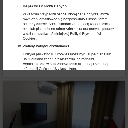
Inspektor Ochrony Danych
257,05 zł
265,00 zł
W każdym przypadku osoba, której dane dotyczą, może
również skontaktować się bezpośrednio z inspektorem
ochrony danych Administratora za pomocą wiadomości e-
(obiekt niedostępny w wybranym terminie):
Proponowany inny termin
mail lub pisemnie na adres Administratora danych, podany
09.08.2026 - 10.08.2026 (1 noc)
w dziale I punkcie 2 niniejszej Polityki Prywatności i
Cookies.
Parking Bohaterów Kragujewca 6
Zmiany Polityki Prywatności
Udostępnij
Szczegóły
Dostępność
Polityka prywatności i cookies może być uzupełniana lub
uaktualniana zgodnie z bieżącymi potrzebami
Dostosuj termin
Administratora w celu zapewnienia aktualnej i rzetelnej
informacji Gościom/Użytkownikom.
Cookies
Serwis realizuje funkcje pozyskiwania informacji o
Gościach, Użytkownikach Serwisu i ich zachowaniu w
następujący sposób:
poprzez dobrowolnie wprowadzone w
formularzach informacje w celach wynikających z
funkcji konkretnego formularza;
poprzez zapisywanie w urządzeniach końcowych
pliki cookies (tzw. „
”);
ciasteczka