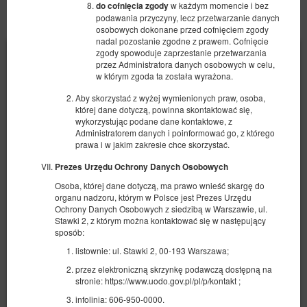
w każdym momencie i bez
do cofnięcia zgody
POZOSTAŁE OFERTY
podawania przyczyny, lecz przetwarzanie danych
osobowych dokonane przed cofnięciem zgody
nadal pozostanie zgodne z prawem. Cofnięcie
zgody spowoduje zaprzestanie przetwarzania
przez Administratora danych osobowych w celu,
w którym zgoda ta została wyrażona.
Aby skorzystać z wyżej wymienionych praw, osoba,
której dane dotyczą, powinna skontaktować się,
wykorzystując podane dane kontaktowe, z
Administratorem danych i poinformować go, z którego
prawa i w jakim zakresie chce skorzystać.
Prezes Urzędu Ochrony Danych Osobowych
Osoba, której dane dotyczą, ma prawo wnieść skargę do
organu nadzoru, którym w Polsce jest Prezes Urzędu
Ochrony Danych Osobowych z siedzibą w Warszawie, ul.
Stawki 2, z którym można kontaktować się w następujący
sposób:
listownie: ul. Stawki 2, 00-193 Warszawa;
Apartament Bohaterów Kragujewca typu
przez elektroniczną skrzynkę podawczą dostępną na
Superior
stronie: https://www.uodo.gov.pl/pl/p/kontakt ;
2 osoby
1 bardzo duże łóżko podwójne (King)
infolinia: 606-950-0000.