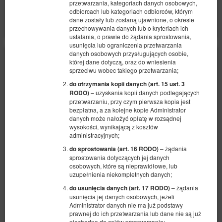
przetwarzania, kategoriach danych osobowych,
odbiorcach lub kategoriach odbiorców, którym
Pokaż oferty
dane zostały lub zostaną ujawnione, o okresie
przechowywania danych lub o kryteriach ich
ustalania, o prawie do żądania sprostowania,
usunięcia lub ograniczenia przetwarzania
danych osobowych przysługujących osobie,
której dane dotyczą, oraz do wniesienia
sprzeciwu wobec takiego przetwarzania;
do otrzymania kopii danych (art. 15 ust. 3
– uzyskania kopii danych podlegających
RODO)
przetwarzaniu, przy czym pierwsza kopia jest
bezpłatna, a za kolejne kopie Administrator
danych może nałożyć opłatę w rozsądnej
wysokości, wynikającą z kosztów
administracyjnych;
– żądania
do sprostowania (art. 16 RODO)
sprostowania dotyczących jej danych
osobowych, które są nieprawidłowe, lub
uzupełnienia niekompletnych danych;
– żądania
do usunięcia danych (art. 17 RODO)
usunięcia jej danych osobowych, jeżeli
Apartament Batorego 2/4A
Administrator danych nie ma już podstawy
prawnej do ich przetwarzania lub dane nie są już
Dostępna liczba: 1
niezbędne do celów przetwarzania;