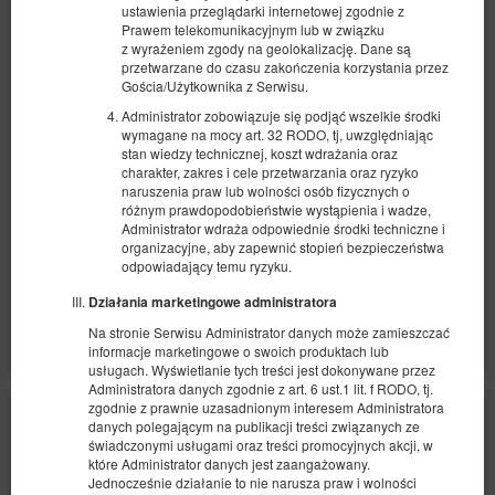
ustawienia przeglądarki internetowej zgodnie z
Apartament Bohaterów Kragujewca 6
Prawem telekomunikacyjnym lub w związku
typu Suite
z wyrażeniem zgody na geolokalizację. Dane są
przetwarzane do czasu zakończenia korzystania przez
Dostępna liczba: 1
Gościa/Użytkownika z Serwisu.
2
4 osoby
pow. 40,00 m
1 sypialnia
Administrator zobowiązuje się podjąć wszelkie środki
1 bardzo duże łóżko podwójne (King), 1 sofa rozkładana (Sofa Bed)
wymagane na mocy art. 32 RODO, tj, uwzględniając
stan wiedzy technicznej, koszt wdrażania oraz
charakter, zakres i cele przetwarzania oraz ryzyko
413,25 zł
435,00 zł
naruszenia praw lub wolności osób fizycznych o
2 osoby / 1 noc
różnym prawdopodobieństwie wystąpienia i wadze,
Administrator wdraża odpowiednie środki techniczne i
organizacyjne, aby zapewnić stopień bezpieczeństwa
Parking Bohaterów Kragujewca 6
odpowiadający temu ryzyku.
Udostępnij
Szczegóły
Dostępność
Działania marketingowe administratora
Pokaż oferty
Na stronie Serwisu Administrator danych może zamieszczać
informacje marketingowe o swoich produktach lub
usługach. Wyświetlanie tych treści jest dokonywane przez
Administratora danych zgodnie z art. 6 ust.1 lit. f RODO, tj.
zgodnie z prawnie uzasadnionym interesem Administratora
danych polegającym na publikacji treści związanych ze
świadczonymi usługami oraz treści promocyjnych akcji, w
które Administrator danych jest zaangażowany.
Jednocześnie działanie to nie narusza praw i wolności