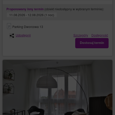
Google, Gość/Użytkownik może przeglądać i edytować
informacje wynikające z plików cookies przy pomocy
(obiekt niedostępny w wybranym terminie):
Proponowany inny termin
narzędzia: https://www.google.com/ads/preferences/.
11.08.2026 - 12.08.2026 (1 noc)
Na stronie Serwisu są umieszczone wtyczki, które
mogą przekazywać dane Gość/Użytkowników do
Administratorów takich jak, np.:
Parking Dworcowa 13
Facebook
Udostępnij
Szczegóły
Dostępność
Google
Dostosuj termin
W celu poprawnej realizacji Umowy najmu noclegu na
odległość Administrator może udostępniać dane
Gości/Użytkowników systemom płatności
internetowych. Aktualnie dostępne sposoby płatności
w formie przedpłat w Serwisie dostępne są
https://www.idobooking.com/pl/integracja-z-innymi-
systemami/systemy-platnosci-zintegrowane-z-
idobooking/
.
Newsletter
Gość/Użytkownik może wyrazić zgodę na
otrzymywanie informacji handlowych drogą
elektroniczną, poprzez zaznaczenie odpowiedniej
opcji w formularzu rejestracyjnym lub w terminie
późniejszym w odpowiedniej zakładce. W przypadku
wyrażenia takiej zgody, Gość/Użytkownik otrzymywać