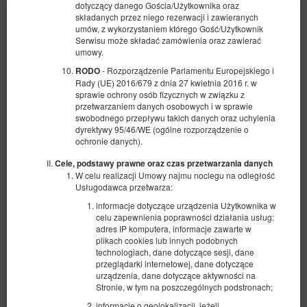
dotyczący danego Gościa/Użytkownika oraz
składanych przez niego rezerwacji i zawieranych
umów, z wykorzystaniem którego Gość/Użytkownik
Serwisu może składać zamówienia oraz zawierać
umowy.
- Rozporządzenie Parlamentu Europejskiego i
RODO
Rady (UE) 2016/679 z dnia 27 kwietnia 2016 r. w
sprawie ochrony osób fizycznych w związku z
przetwarzaniem danych osobowych i w sprawie
swobodnego przepływu takich danych oraz uchylenia
dyrektywy 95/46/WE (ogólne rozporządzenie o
ochronie danych).
Cele, podstawy prawne oraz czas przetwarzania danych
W celu realizacji Umowy najmu noclegu na odległość
Usługodawca przetwarza:
Apartament Plac Weyssenhoffa 9/2
informacje dotyczące urządzenia Użytkownika w
Dostępna liczba: 1
celu zapewnienia poprawności działania usług:
2
2 osoby
pow. 35,00 m
1 sypialnia
adres IP komputera, informacje zawarte w
plikach cookies lub innych podobnych
1 bardzo duże łóżko podwójne (King)
technologiach, dane dotyczące sesji, dane
przeglądarki internetowej, dane dotyczące
285,00 zł
300,00 zł
urządzenia, dane dotyczące aktywności na
Stronie, w tym na poszczególnych podstronach;
2 osoby / 1 noc
informacje o geolokalizacji, jeżeli