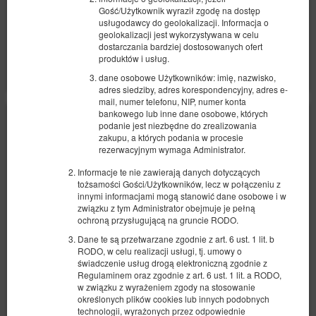
Gość/Użytkownik wyraził zgodę na dostęp
Parking Plac Weyssenhoffa 9
usługodawcy do geolokalizacji. Informacja o
geolokalizacji jest wykorzystywana w celu
Udostępnij
Szczegóły
Dostępność
dostarczania bardziej dostosowanych ofert
Pokaż oferty
produktów i usług.
dane osobowe Użytkowników: imię, nazwisko,
adres siedziby, adres korespondencyjny, adres e-
mail, numer telefonu, NIP, numer konta
bankowego lub inne dane osobowe, których
podanie jest niezbędne do zrealizowania
zakupu, a których podania w procesie
rezerwacyjnym wymaga Administrator.
Informacje te nie zawierają danych dotyczących
tożsamości Gości/Użytkowników, lecz w połączeniu z
innymi informacjami mogą stanowić dane osobowe i w
związku z tym Administrator obejmuje je pełną
ochroną przysługującą na gruncie RODO.
Dane te są przetwarzane zgodnie z art. 6 ust. 1 lit. b
RODO, w celu realizacji usługi, tj. umowy o
świadczenie usług drogą elektroniczną zgodnie z
Regulaminem oraz zgodnie z art. 6 ust. 1 lit. a RODO,
w związku z wyrażeniem zgody na stosowanie
określonych plików cookies lub innych podobnych
technologii, wyrażonych przez odpowiednie