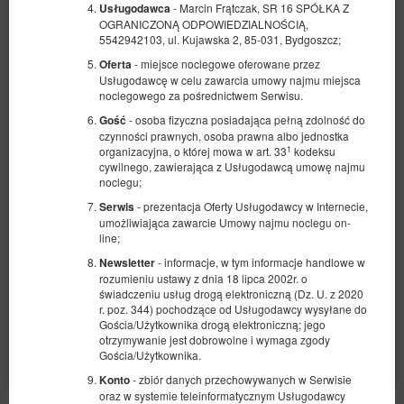
- Marcin Frątczak, SR 16 SPÓŁKA Z
Usługodawca
OGRANICZONĄ ODPOWIEDZIALNOŚCIĄ,
5542942103, ul. Kujawska 2, 85-031, Bydgoszcz;
- miejsce noclegowe oferowane przez
Oferta
Usługodawcę w celu zawarcia umowy najmu miejsca
noclegowego za pośrednictwem Serwisu.
Pokój hotelowy Garbary 3 ( dwuosobowy -
- osoba fizyczna posiadająca pełną zdolność do
Gość
twin )
czynności prawnych, osoba prawna albo jednostka
1
organizacyjna, o której mowa w art. 33
kodeksu
Dostępna liczba: 5
cywilnego, zawierająca z Usługodawcą umowę najmu
noclegu;
2
2 osoby
pow. 20,00 m
1 sypialnia
- prezentacja Oferty Usługodawcy w Internecie,
2 łóżka pojedyncze (Single)
Serwis
umożliwiająca zawarcie Umowy najmu noclegu on-
line;
276,93 zł
- informacje, w tym informacje handlowe w
Newsletter
2 osoby / 1 noc
rozumieniu ustawy z dnia 18 lipca 2002r. o
świadczeniu usług drogą elektroniczną (Dz. U. z 2020
r. poz. 344) pochodzące od Usługodawcy wysyłane do
Udostępnij
Szczegóły
Dostępność
Gościa/Użytkownika drogą elektroniczną; jego
otrzymywanie jest dobrowolne i wymaga zgody
Pokaż oferty
Gościa/Użytkownika.
- zbiór danych przechowywanych w Serwisie
Konto
oraz w systemie teleinformatycznym Usługodawcy