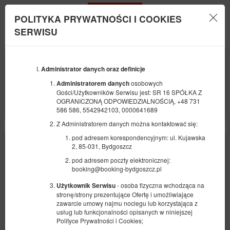
POLITYKA PRYWATNOŚCI I COOKIES
Menu
SERWISU
POCZĄTEK
KONIEC
07
08
SIERPNIA
Administrator danych oraz definicje
SIERPNIA
2026
2026
osobowych
Administratorem danych
Gości/Użytkowników Serwisu jest: SR 16 SPÓŁKA Z
LICZBA OSÓB
OGRANICZONĄ ODPOWIEDZIALNOŚCIĄ, +48 731
2
FILTRY
586 586, 5542942103, 0000641689
Z Administratorem danych można kontaktować się:
pod adresem korespondencyjnym: ul. Kujawska
2, 85-031, Bydgoszcz
pod adresem poczty elektronicznej:
booking@booking-bydgoszcz.pl
- osoba fizyczna wchodząca na
Użytkownik Serwisu
stronę/strony prezentujące Ofertę i umożliwiające
zawarcie umowy najmu noclegu lub korzystająca z
usług lub funkcjonalności opisanych w niniejszej
Polityce Prywatności i Cookies;