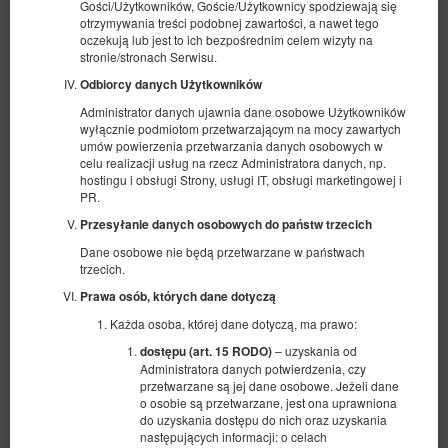
Gości/Użytkowników, Goście/Użytkownicy spodziewają się
otrzymywania treści podobnej zawartości, a nawet tego
oczekują lub jest to ich bezpośrednim celem wizyty na
stronie/stronach Serwisu.
Odbiorcy danych Użytkowników
Administrator danych ujawnia dane osobowe Użytkowników
wyłącznie podmiotom przetwarzającym na mocy zawartych
umów powierzenia przetwarzania danych osobowych w
celu realizacji usług na rzecz Administratora danych, np.
hostingu i obsługi Strony, usługi IT, obsługi marketingowej i
PR.
Bohaterów Kragujewca 6 typu Studio
Przesyłanie danych osobowych do państw trzecich
Dane osobowe nie będą przetwarzane w państwach
Dostępna liczba: 1
trzecich.
2
4 osoby
pow. 51,00 m
1 sypialnia
Prawa osób, których dane dotyczą
1 bardzo duże łóżko podwójne (King), 1 sofa rozkładana (Sofa Bed)
Każda osoba, której dane dotyczą, ma prawo:
429,40 zł
452,00 zł
– uzyskania od
dostępu (art. 15 RODO)
2 osoby / 1 noc
Administratora danych potwierdzenia, czy
przetwarzane są jej dane osobowe. Jeżeli dane
o osobie są przetwarzane, jest ona uprawniona
Parking Bohaterów Kragujewca 6
do uzyskania dostępu do nich oraz uzyskania
następujących informacji: o celach
Udostępnij
Szczegóły
Dostępność